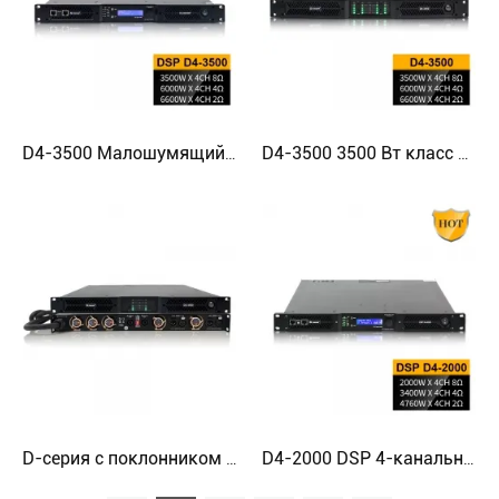
D4-3500 Малошумящий DSP-усилитель, 4-канальный усилитель класса D
D4-3500 3500 Вт класс D Amps усилитель Audio PA System
D-серия с поклонником Noctua с низким уровнем шума для домашнего кинотеатра
D4-2000 DSP 4-канальный цифровой D-ампер профессиональный аудиоусилитель