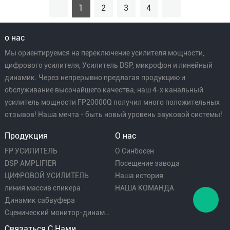
1
2
3
4
о нас
Мы ориентируемся на переключение усилителя мощности,
цифрового усилителя, Усилитель DSP, микрофон и линейный
динамик. Через непрерывно предлагая продукцию и
обслуживание высочайшего качества, наш 4-х канальный
усилитель мощности FP20000Q получил много положительных
отзывов! Наша мечта - быть новый уровень звуковой системы!
Продукция
О нас
FP УСИЛИТЕЛЬ
О Синбосен
DSP AMPLIFIER
Посещение завода
ЦИФРОВОЙ УСИЛИТЕЛЬ
Наша история
линия массив спикера
НАША КОМАНДА
Динамик сабвуфера
Сценический монитор-динамик
Связаться С Нами