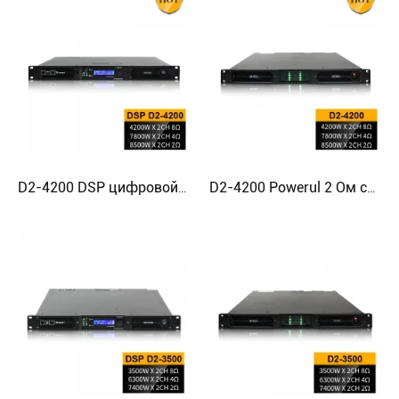
D2-4200 DSP цифровой 2-канальный усилитель для сабвуфера
D2-4200 Powerul 2 Ом стабильный цифровой усилитель мощности для сабвуфера