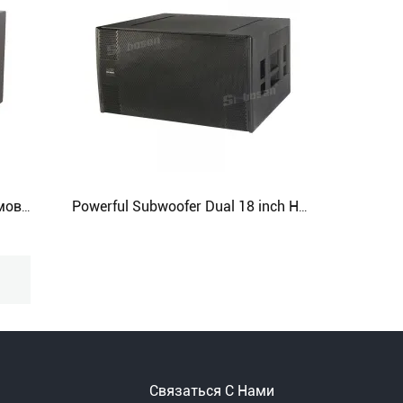
QT-SUB 18-дюймовый неодимовый сабвуфер с фазоинвертором
Powerful Subwoofer Dual 18 inch Hybrid horn reflex loading
Связаться С Нами