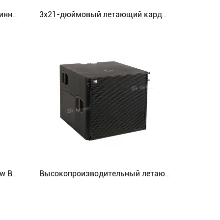
VT-Gsub 18/12-дюймовый длинноходовой неодимовый кардиоидный сабвуфер с заземлением
3x21-дюймовый летающий кардиоидный сабвуфер большого формата Advanced
JT-SUB Triple 18 Inch Super Low Bass Subwoofer Speaker
Высокопроизводительный летающий кардиоидный 18-дюймовый сабвуферный динамик