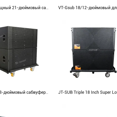
Высокомощный 21-дюймовый сабвуфер с неодимовым динамиком
Двойной 18-дюймовый сабвуфер с усилением звука BT-22 Bar