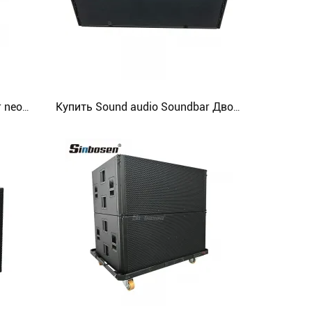
KA28 Double 18 inch subwoofer neodymium audio speaker
Купить Sound audio Soundbar Двойной 15-дюймовый сабвуфер