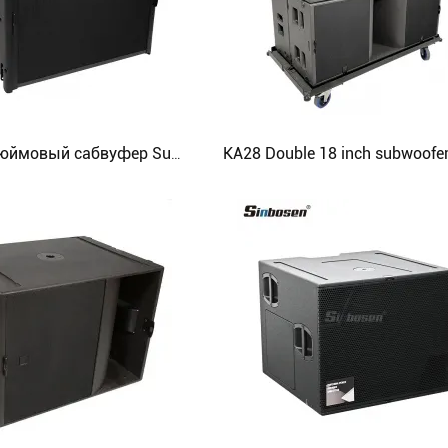
АУДИОПРОЦЕССОР
Контроллер распределителя питания
БЕСПРОВОДНОЙ МИКРОФОН
АУДИО КОМБИНАЦИЯ
Один 18-дюймовый сабвуфер Super Bass Audio Speaker