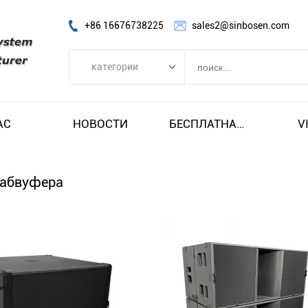
+86 16676738225
sales2@sinbosen.com
категории
категории
FP УСИЛИТЕЛЬ
АС
НОВОСТИ
БЕСПЛАТНАЯ ДОСТАВКА И НАЛОГ
V
DSP AMPLIFIER
ЦИФРОВОЙ УСИЛИТЕЛЬ
сабвуфера
линия массив спикера
Динамик сабвуфера
Сценический монитор-динамик
Коаксиальный динамик
Модуль усилителя