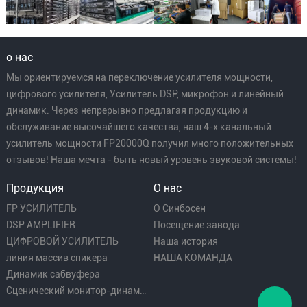
о нас
Мы ориентируемся на переключение усилителя мощности,
цифрового усилителя, Усилитель DSP, микрофон и линейный
динамик. Через непрерывно предлагая продукцию и
обслуживание высочайшего качества, наш 4-х канальный
усилитель мощности FP20000Q получил много положительных
отзывов! Наша мечта - быть новый уровень звуковой системы!
Продукция
О нас
FP УСИЛИТЕЛЬ
О Синбосен
DSP AMPLIFIER
Посещение завода
ЦИФРОВОЙ УСИЛИТЕЛЬ
Наша история
линия массив спикера
НАША КОМАНДА
Динамик сабвуфера
Сценический монитор-динамик