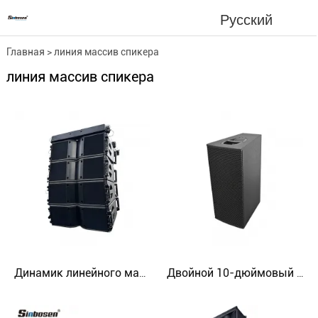
Русский
Главная
>
линия массив спикера
линия массив спикера
Динамик линейного массива с двумя 8-дюймовыми аудиосистемами громкоговорителей Профессиональная звуковая система KA208 3.0
Двойной 10-дюймовый трехполосный громкоговоритель с точечным источником и вращающимся рупором