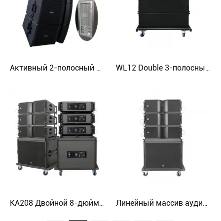
Активный 2-полосный динамик с линейным массивом V932 12-дюймовый неодимовый сабвуфер DJ-динамик
WL12 Double 3-полосный 12-дюймовый высокопроизводительный линейный массив
KA208 Двойной 8-дюймовый активный динамик линейного массива
Линейный массив аудиосистемы Sinbosen KA208 PRO для двойной 8-дюймовой линейной линейки