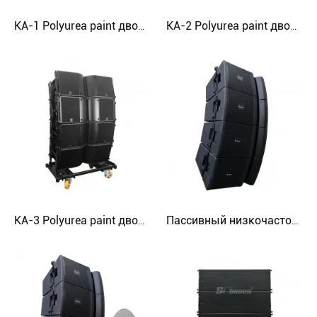
KA-1 Polyurea paint двойной 15-дюймовый 3-полосный линейный массив динамиков
KA-2 Polyurea paint двойной 12-дюймовый 3-полосный линейный массив динамиков
KA-3 Polyurea paint двойной 12-дюймовый двухполосный линейный массив динамиков
Пассивный низкочастотный динамик V932 с дифференциальным приводом, 2-полосный 12-дюймовый неодимовый динамик