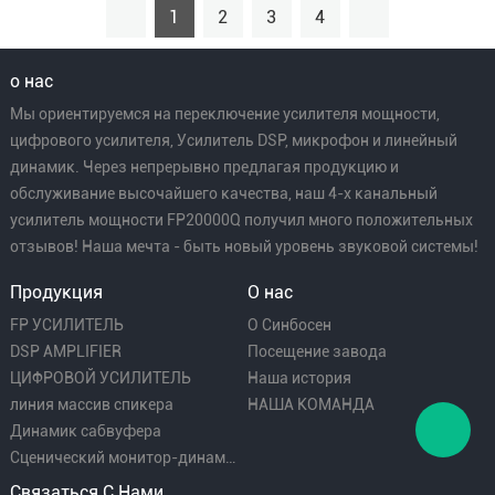
1
2
3
4
о нас
Мы ориентируемся на переключение усилителя мощности,
цифрового усилителя, Усилитель DSP, микрофон и линейный
динамик. Через непрерывно предлагая продукцию и
обслуживание высочайшего качества, наш 4-х канальный
усилитель мощности FP20000Q получил много положительных
отзывов! Наша мечта - быть новый уровень звуковой системы!
Продукция
О нас
FP УСИЛИТЕЛЬ
О Синбосен
DSP AMPLIFIER
Посещение завода
ЦИФРОВОЙ УСИЛИТЕЛЬ
Наша история
линия массив спикера
НАША КОМАНДА
Динамик сабвуфера
Сценический монитор-динамик
Связаться С Нами