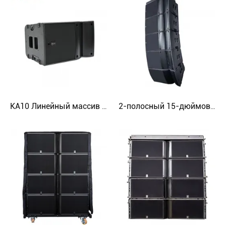
KA10 Линейный массив с регулируемыми ребрами, 2-полосный 10-дюймовый пассивный динамик
2-полосный 15-дюймовый пассивный громкоговоритель линейного массива A15 wide с гибкой компоновкой