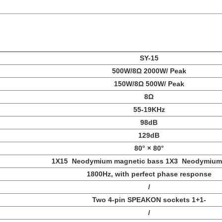
SY-15
500W/8Ω 2000W/ Peak
150W/8Ω 500W/ Peak
8Ω
55-19KHz
98dB
129dB
80° × 80°
1X15 Neodymium magnetic bass 1X3 Neodymiu
1800Hz, with perfect phase response
/
Two 4-pin SPEAKON sockets 1+1-
/