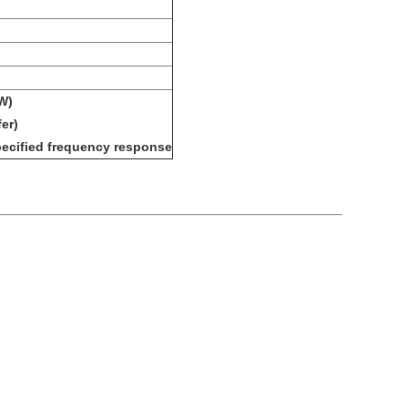
W)
er)
pecified frequency response