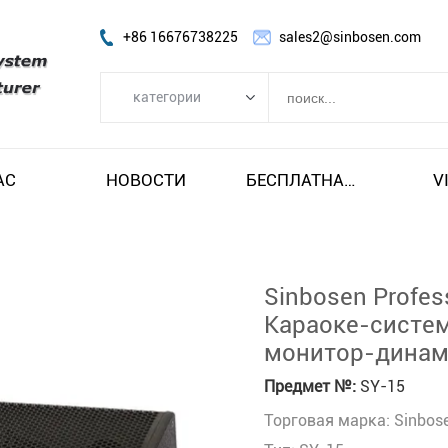
+86 16676738225
sales2@sinbosen.com
категории
категории
FP УСИЛИТЕЛЬ
АС
НОВОСТИ
БЕСПЛАТНАЯ ДОСТАВКА И НАЛОГ
V
DSP AMPLIFIER
ЦИФРОВОЙ УСИЛИТЕЛЬ
линия массив спикера
Sinbosen Profes
Динамик сабвуфера
Караоке-систе
монитор-динам
Сценический монитор-динамик
Коаксиальный динамик
Предмет №:
SY-15
Торговая марка: Sinbos
Модуль усилителя