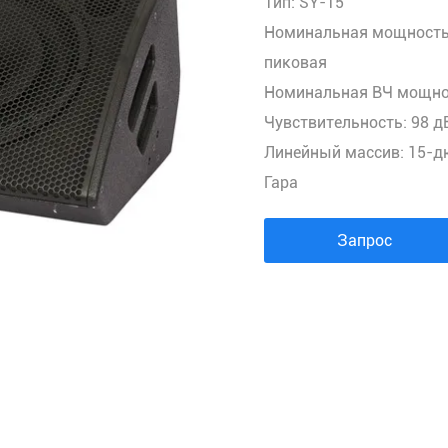
Тип: SY-15
АУДИОПРОЦЕССОР
Номинальная мощность /
Контроллер распределителя питания
пиковая
БЕСПРОВОДНОЙ МИКРОФОН
Номинальная ВЧ мощност
АУДИО КОМБИНАЦИЯ
Чувствительность: 98 д
Линейный массив: 15-
Гара
Запрос