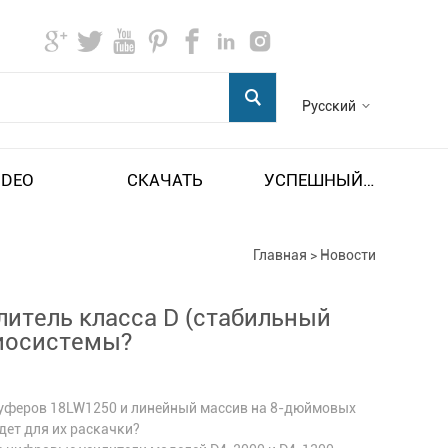
Русский
IDEO
СКАЧАТЬ
УСПЕШНЫЙ ПРИМЕР
Главная
>
Новости
итель класса D (стабильный
диосистемы?
вуферов 18LW1250 и линейный массив на 8-дюймовых
дет для их раскачки?