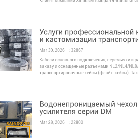
Клиент компании Sinbosen выбрал 4-канальные
АУДИОПРОЦЕССОР
Контроллер распределителя питания
БЕСПРОВОДНОЙ МИКРОФОН
Услуги профессиональной 
АУДИО КОМБИНАЦИЯ
и кастомизации транспорт
Mar 30, 2026
: 32867
Кабели основного подключения, перемычки и р
заказу и оснащенные разъемами NL2/NL4/NL8
транспортировочные кейсы (флайт-кейсы). Та
Водонепроницаемый чехол 
усилителя серии DM
Mar 28, 2026
: 22800