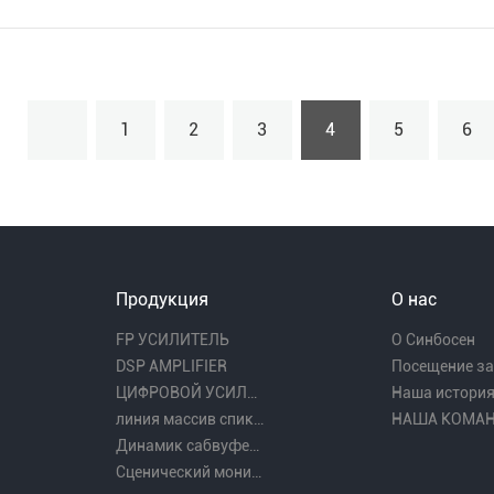
1
2
3
4
5
6
Продукция
О нас
FP УСИЛИТЕЛЬ
О Синбосен
DSP AMPLIFIER
Посещение з
ЦИФРОВОЙ УСИЛИТЕЛЬ
Наша истори
линия массив спикера
НАША КОМА
Динамик сабвуфера
Сценический монитор-динамик