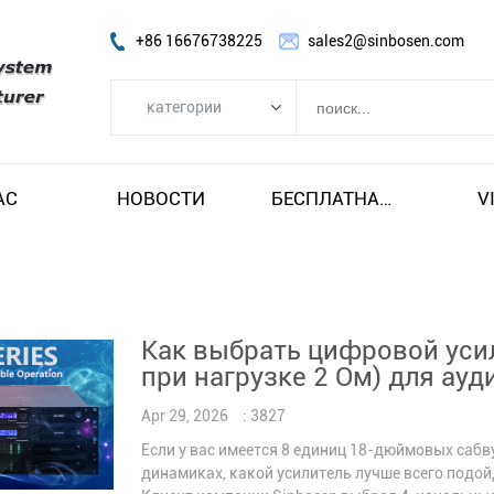
+86 16676738225
sales2@sinbosen.com
категории
категории
FP УСИЛИТЕЛЬ
АС
НОВОСТИ
БЕСПЛАТНАЯ ДОСТАВКА И НАЛОГ
V
DSP AMPLIFIER
ЦИФРОВОЙ УСИЛИТЕЛЬ
линия массив спикера
Как выбрать цифровой усил
Динамик сабвуфера
при нагрузке 2 Ом) для ау
Сценический монитор-динамик
Apr 29, 2026
: 3827
Коаксиальный динамик
Если у вас имеется 8 единиц 18-дюймовых саб
Модуль усилителя
динамиках, какой усилитель лучше всего подой