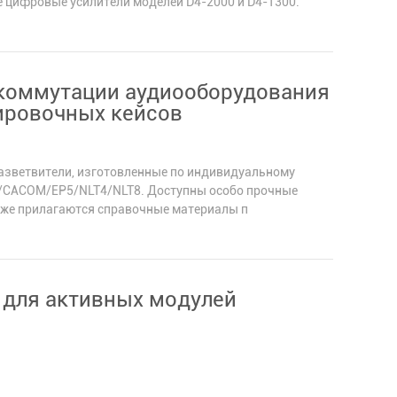
 цифровые усилители моделей D4-2000 и D4-1300.
коммутации аудиооборудования
ировочных кейсов
азветвители, изготовленные по индивидуальному
/CACOM/EP5/NLT4/NLT8. Доступны особо прочные
кже прилагаются справочные материалы п
для активных модулей