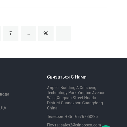
7
...
90
Связаться С Нами
Адрес: Building A Xinsheng
Technology Park Yingbin Avenue
авода
West,Xiuquan Street Huadu
я
District Guangzhou Guangdong
НДА
China
Телефон: +86 16676738225
Почта: sales2@sinbosen.com