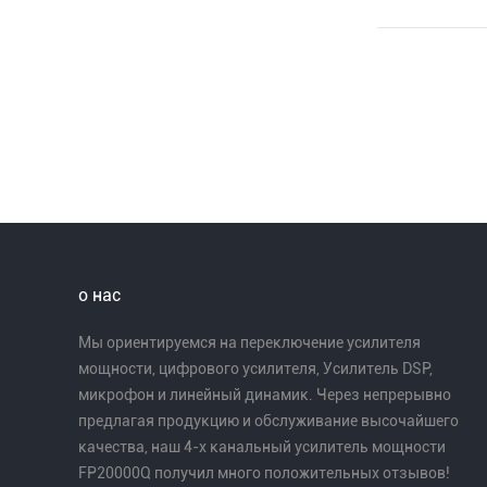
о нас
Мы ориентируемся на переключение усилителя
мощности, цифрового усилителя, Усилитель DSP,
микрофон и линейный динамик. Через непрерывно
предлагая продукцию и обслуживание высочайшего
качества, наш 4-х канальный усилитель мощности
FP20000Q получил много положительных отзывов!