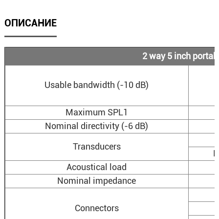
ОПИСАНИЕ
2 way 5 inch portab
Usable bandwidth (-10 dB)
Maximum SPL1
Nominal directivity (-6 dB)
Transducers
H
Acoustical load
Nominal impedance
Connectors