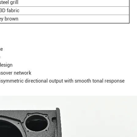
teel grill
3D fabric
ey brown
ce
e
design
ossover network
symmetric directional output with smooth tonal response