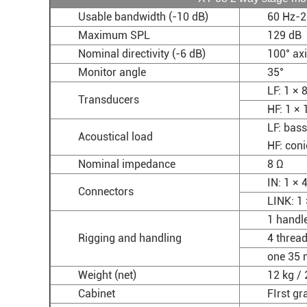
Usable bandwidth (-10 dB)
60 Hz-2
Maximum SPL
129 dB
Nominal directivity (-6 dB)
100° ax
Monitor angle
35°
LF: 1 × 
Transducers
HF: 1 ×
LF: bass
Acoustical load
HF: con
Nominal impedance
8 Ω
IN: 1 ×
Connectors
LINK: 1
1 handl
Rigging and handling
4 thread
one 35 
Weight (net)
12 kg / 
Cabinet
FIrst g