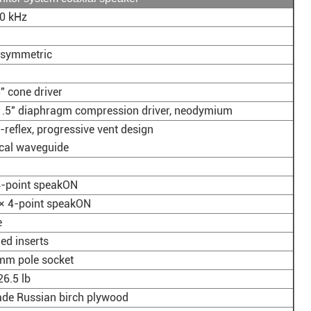
0 kHz
isymmetric
8″ cone driver
 1.5″ diaphragm compression driver, neodymium
-reflex, progressive vent design
ical waveguide
 4-point speakON
 × 4-point speakON
e
ed inserts
mm pole socket
26.5 lb
rade Russian birch plywood