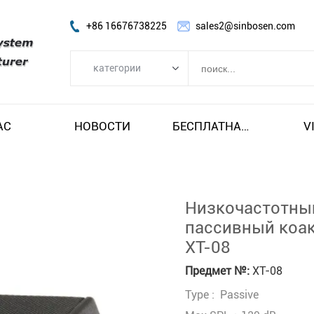
+86 16676738225
sales2@sinbosen.com
категории
категории
FP УСИЛИТЕЛЬ
АС
НОВОСТИ
БЕСПЛАТНАЯ ДОСТАВКА И НАЛОГ
V
DSP AMPLIFIER
ЦИФРОВОЙ УСИЛИТЕЛЬ
линия массив спикера
Низкочастотны
Динамик сабвуфера
пассивный коа
XT-08
Сценический монитор-динамик
Коаксиальный динамик
Предмет №:
XT-08
Type : Passive
Модуль усилителя