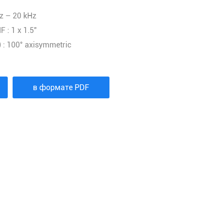
Hz – 20 kHz
F : 1 x 1.5"
) : 100° axisymmetric
в формате PDF