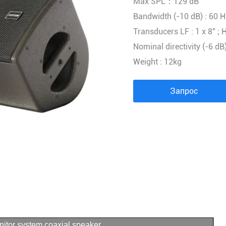
Max SPL：129 dB
АУДИОПРОЦЕССОР
Bandwidth (-10 dB) : 60 
Контроллер распределителя питания
Transducers LF : 1 x 8" ; H
БЕСПРОВОДНОЙ МИКРОФОН
Nominal directivity (-6 dB
АУДИО КОМБИНАЦИЯ
Weight : 12kg
Запрос
nitor system coaxial speaker