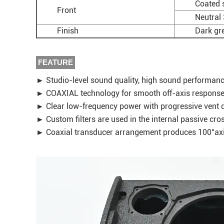
Coated s
Front
Neutral 
Finish
Dark gr
FEATURE
► Studio-level sound quality, high sound performan
► COAXIAL technology for smooth off-axis respons
► Clear low-frequency power with progressive vent 
► Custom filters are used in the internal passive cr
► Coaxial transducer arrangement produces 100°axi