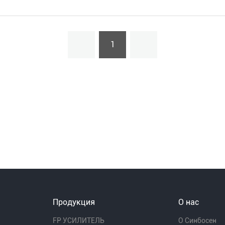
АУДИОПРОЦЕССОР
Контроллер распределителя питания
БЕСПРОВОДНОЙ МИКРОФОН
1
АУДИО КОМБИНАЦИЯ
Продукция
О нас
FP УСИЛИТЕЛЬ
О Синбосен