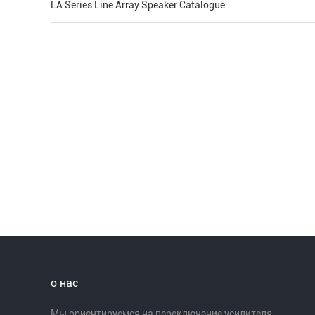
LA Series Line Array Speaker Catalogue
о нас
Мы ориентируемся на переключение усилителя