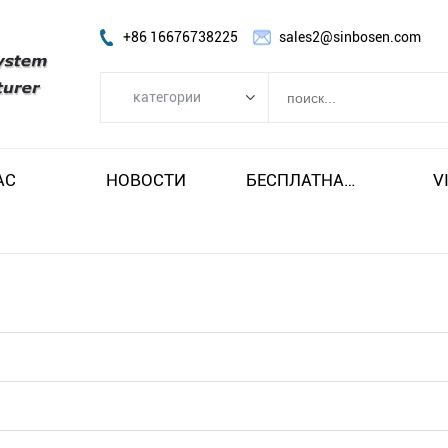
+86 16676738225
sales2@sinbosen.com
категории
категории
FP УСИЛИТЕЛЬ
АС
НОВОСТИ
БЕСПЛАТНАЯ ДОСТАВКА И НАЛОГ
V
DSP AMPLIFIER
ЦИФРОВОЙ УСИЛИТЕЛЬ
линия массив спикера
Динамик сабвуфера
Сценический монитор-динамик
Коаксиальный динамик
Модуль усилителя