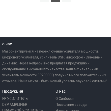
о нас
Мы ориентируемся на переключение усилителя мощности,
цифрового усилителя, Усилитель DSP, микрофон и линейный
динамик. Через непрерывно предлагая продукцию и
обслуживание высочайшего качества, наш 4-х канальный
усилитель мощности FP20000Q получил много положительных
отзывов! Наша мечта - быть новый уровень звуковой системы!
Продукция
О нас
FP УСИЛИТЕЛЬ
О Синбосен
DSP AMPLIFIER
Посещение завода
ЦИФРОВОЙ УСИЛИТЕЛЬ
Наша история